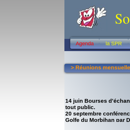
So
Agenda
la SPR
> Réunions mensuell
14 juin Bourses d'écha
tout public.
20 septembre conférence
Golfe du Morbihan par 
LEROUX.