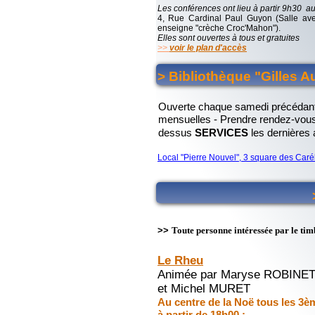
11 octobre la 114éme A
Les conférences ont lieu à partir 9h30 a
réservé à ses adhérents
4, Rue Cardinal Paul Guyon (Salle av
enseigne "crèche Croc'Mahon").
RENSEIGNEMENTS
:
Elles sont ouvertes à tous et gratuites
>>
voir le plan d'accès
"TEL 06 66 33 16 48 "
> Bibliothèque "Gilles A
Ouverte chaque samedi précédant
mensuelles - Prendre rendez-vous
dessus
SERVICES
les dernières 
Local "Pierre Nouvel", 3 square des Caré
>>
Toute personne intéressée par le timbre
Le Rheu
Animée par Maryse ROBINET
et Michel MURET
Au centre de la Noë tous les 3
à partir de 18h00 :