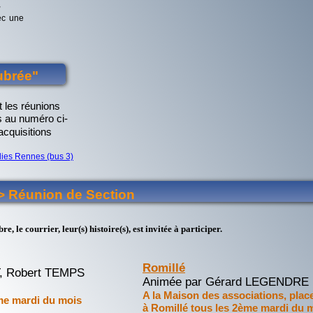
G et AGE
u
.
ec une
ubrée"
 les réunions
 au numéro ci-
acquisitions
lies Rennes (bus 3)
> Réunion de Section
, le courrier, leur(s) histoire(s), est invitée à participer.
Romillé
, Robert TEMPS
Animée par Gérard LEGENDRE
A la Maison des associations, plac
ème mardi du mois
à Romillé tous les 2ème mardi du 