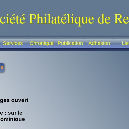
ciété Philatélique de R
Services
Chronique
Publication
Adhésion
Li
es
> La chronique
nges ouvert
 : sur le
Dominique